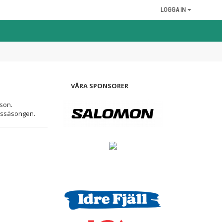
LOGGA IN
VÅRA SPONSORER
sson.
rkssäsongen.