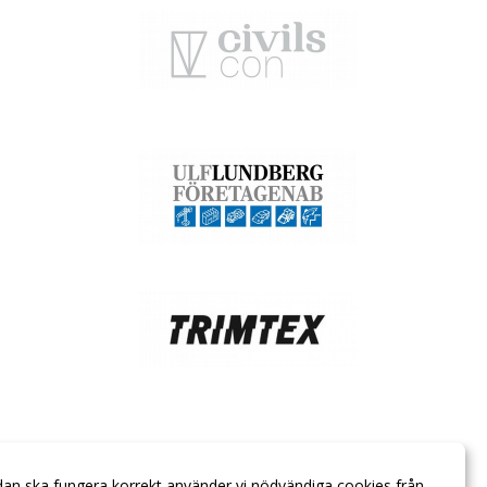
dan ska fungera korrekt använder vi nödvändiga cookies från