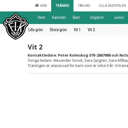
HEM
TRÄNING
TÄVLING
LILLA SKIDSPELEN
Hem
Kalender
Barn
Ungdom
Junior
Lilla grön
Stora grön
Vit 1
Vit 2
Vit 2
Kontaktledare: Peter Kolmskog 070-2867988 och Nicla
Övriga ledare: Alexander Sonck, Sara Sjögren, Sara Målqv
Träningen är anpassad för barn som är cirka 9 år. Vi trän