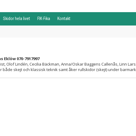
Skidor hela livet
FIK-Fika
Kontakt
s Eklöw 070-7917997
ist, Olof Lindén, Cecilia Bäckman, Anna/Oskar Baggens Callenås, Linn Lar
ar både skejt och klassisk teknik samt åker rullskidor (skejt) under barma