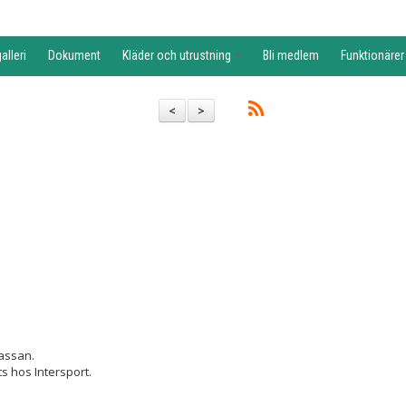
alleri
Dokument
Kläder och utrustning
Bli medlem
Funktionärer
<
>
kassan.
s hos Intersport.