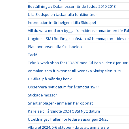
Beställning av Dalamössor för de födda 2010-2013
Lilla Skidspelen tackar alla funktionärer
Information inför helgens Lilla Skidspel
Vill du vara med och bygga framtidens samarbeten för Fal
Ungdoms-SM i Borlänge – nästan på hemmaplan – blev en 
Platsannonser Lilla Skidspelen
Tack!
Teknik-work shop för LEDARE med Gil Panisi den 8 januari
Anmälan som funktionär till Svenska Skidspelen 2025
FIK-fika, på måndag kör vi!
Observera nytt datum för årsmötet 19/11
Stickade mössor
Snart snöläger - anmälan har öppnat
Kallelse till årsmöte 2024 OBS! Nytt datum
Utbildningstillfällen för ledare säsongen 24/25
Allägret 2024, 5-6 oktober - dags att anmäla sig