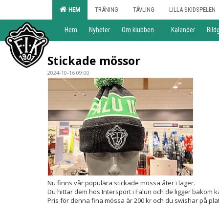
HEM
TRÄNING
TÄVLING
LILLA SKIDSPELEN
Hem
Nyheter
Om klubben
Kalender
Bildg
Stickade mössor
2024-10-16 09:00
Nu finns vår populära stickade mössa åter i lager.
Du hittar dem hos Intersport i Falun och de ligger bakom 
Pris för denna fina mössa är 200 kr och du swishar på plat