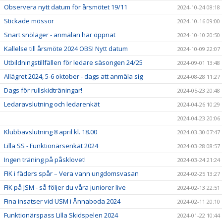
Observera nytt datum för årsmötet 19/11
2024-10-24 08:18
Stickade mössor
2024-10-16 09:00
Snart snöläger - anmälan har öppnat
2024-10-10 20:50
Kallelse till årsmöte 2024 OBS! Nytt datum
2024-10-09 22:07
Utbildningstillfällen för ledare säsongen 24/25
2024-09-01 13:48
Allägret 2024, 5-6 oktober - dags att anmäla sig
2024-08-28 11:27
Dags för rullskidträningar!
2024-05-23 20:48
Ledaravslutning och ledarenkät
2024-04-26 10:29
2024-04-23 20:06
Klubbavslutning 8 april kl. 18.00
2024-03-30 07:47
Lilla SS - Funktionärsenkät 2024
2024-03-28 08:57
Ingen träning på påsklovet!
2024-03-24 21:24
FIK i fäders spår – Vera vann ungdomsvasan
2024-02-25 13:27
FIK på JSM - så följer du våra juniorer live
2024-02-13 22:51
Fina insatser vid USM i Ånnaboda 2024
2024-02-11 20:10
Funktionärspass Lilla Skidspelen 2024
2024-01-22 10:44