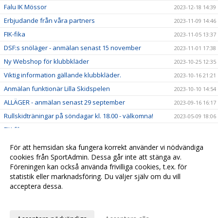
Falu IK Mössor
2023-12-18 14:39
Erbjudande från våra partners
2023-11-09 14:46
FIK-fika
2023-11-05 13:37
DSF:s snöläger - anmälan senast 15 november
2023-11-01 17:38
Ny Webshop för klubbkläder
2023-10-25 12:35
Viktig information gällande klubbkläder.
2023-10-16 21:21
Anmälan funktionär Lilla Skidspelen
2023-10-10 14:54
ALLÄGER - anmälan senast 29 september
2023-09-16 16:17
Rullskidträningar på söndagar kl. 18.00 - välkomna!
2023-05-09 18:06
FIK-fika
2023-01-17 20:33
Hög tid att välja funktionärspass
2023-01-07 08:39
För att hemsidan ska fungera korrekt använder vi nödvändiga
Kretstävling flyttad till tis 10/1 2023 - startlistor klara!
cookies från SportAdmin. Dessa går inte att stänga av.
2022-12-20 22:06
Föreningen kan också använda frivilliga cookies, t.ex. för
Ny hemsida för Falu IK Skidklubb
2022-06-01 13:38
statistik eller marknadsföring. Du väljer själv om du vill
acceptera dessa.
Anpassa dina val
Cookie-
Gå till
inställningar
Webbversion