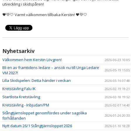
FUNKTIONÄRER
utveckling i skidspåren!
VASALOPPET
🖤💚🤍 Varmt välkommen tillbaka Kerstin! 🖤💚🤍
Nyhetsarkiv
Välkommen hem Kerstin Lövgren!
2026-06-23 10:05
Bli en av framtidens ledare – ansök nu till Unga Ledare
2026-05-19 15:05
VM 2027!
Lilla Skidspelen: Detta händer i veckan
2026-03-16 07:48
Kretstävling Falu IK
2026-02-19 19:21
Startlista Kretstävling
2026-02-18 19:52
Kretstävling - Inbjudan/PM
2026-02-07 14:40
Stångtjärnsloppet genomfördes under sagolika
2026-01-26 20:33
förhållanden
Nytt datum 26/1 Stångtjärnsloppet 2026
2026-01-10 18:28