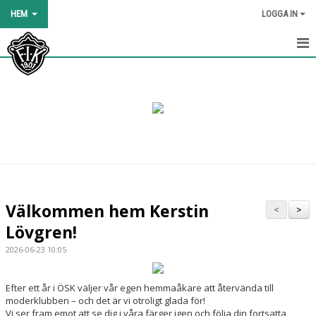
HEM
LOGGA IN
HEM
NYHETER
OM KLUBBEN
KALENDER
BILDGALLERI
Välkommen hem Kerstin
<
>
DOKUMENT
Lövgren!
2026-06-23 10:05
KLÄDER OCH UTRUSTNING
BLI MEDLEM
Efter ett år i ÖSK väljer vår egen hemmaåkare att återvända till
moderklubben – och det är vi otroligt glada för!
Vi ser fram emot att se dig i våra färger igen och följa din fortsatta