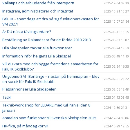
Vallatips och erbjudande från Intersport!
2025-12-04 09:30
Instagram, administratörer och integritet
2025-10-21 10:27
Falu IK - snart dags att dra på sig funktionärsvästen för
2025-10-07 21:54
VM 2027!
Är DU nästa tävlingsledare?
2025-09-16 18:55
Beställning av Dalamössor för de födda 2010-2013
2025-09-03 10:07
Lilla Skidspelen tackar alla funktionärer
2025-03-24 18:50
Information inför helgens Lilla Skidspel
2025-03-18 11:10
Vill du vara med och bygga framtidens samarbeten för
2025-02-24 16:35
Falu IK Skidklubb?
Ungdoms-SM i Borlänge – nästan på hemmaplan – blev
2025-02-06 21:22
en succé för Falu IK Skidklubb
Platsannonser Lilla Skidspelen
2025-02-05 12:48
Tack!
2025-01-13 08:45
Teknik-work shop för LEDARE med Gil Panisi den 8
2024-12-30 21:31
januari
Anmälan som funktionär till Svenska Skidspelen 2025
2024-12-04 08:06
FIK-fika, på måndag kör vi!
2024-10-29 12:55