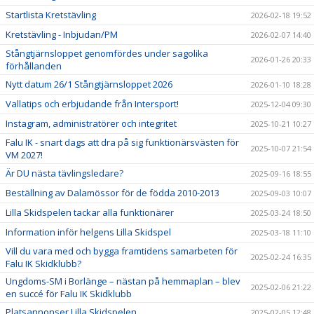
FUNKTIONÄRER
Startlista Kretstävling
2026-02-18 19:52
VASALOPPET
Kretstävling - Inbjudan/PM
2026-02-07 14:40
Stångtjärnsloppet genomfördes under sagolika
2026-01-26 20:33
förhållanden
Nytt datum 26/1 Stångtjärnsloppet 2026
2026-01-10 18:28
Vallatips och erbjudande från Intersport!
2025-12-04 09:30
Instagram, administratörer och integritet
2025-10-21 10:27
Falu IK - snart dags att dra på sig funktionärsvästen för
2025-10-07 21:54
VM 2027!
Är DU nästa tävlingsledare?
2025-09-16 18:55
Beställning av Dalamössor för de födda 2010-2013
2025-09-03 10:07
Lilla Skidspelen tackar alla funktionärer
2025-03-24 18:50
Information inför helgens Lilla Skidspel
2025-03-18 11:10
Vill du vara med och bygga framtidens samarbeten för
2025-02-24 16:35
Falu IK Skidklubb?
Ungdoms-SM i Borlänge – nästan på hemmaplan – blev
2025-02-06 21:22
en succé för Falu IK Skidklubb
Platsannonser Lilla Skidspelen
2025-02-05 12:48