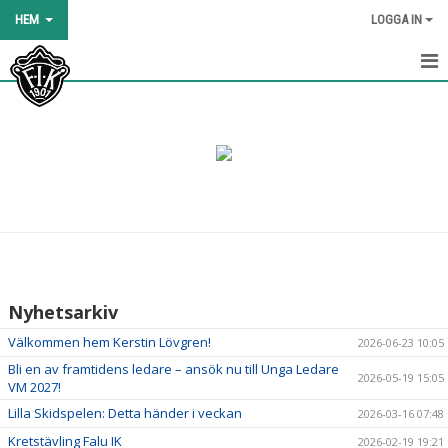
HEM
LOGGA IN
HEM
NYHETER
OM KLUBBEN
KALENDER
BILDGALLERI
Nyhetsarkiv
DOKUMENT
Välkommen hem Kerstin Lövgren!
2026-06-23 10:05
KLÄDER OCH UTRUSTNING
Bli en av framtidens ledare – ansök nu till Unga Ledare
2026-05-19 15:05
VM 2027!
BLI MEDLEM
Lilla Skidspelen: Detta händer i veckan
2026-03-16 07:48
Kretstävling Falu IK
2026-02-19 19:21