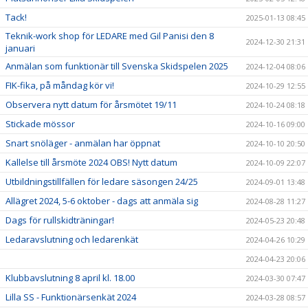
Tack!
2025-01-13 08:45
Teknik-work shop för LEDARE med Gil Panisi den 8
2024-12-30 21:31
januari
Anmälan som funktionär till Svenska Skidspelen 2025
2024-12-04 08:06
FIK-fika, på måndag kör vi!
2024-10-29 12:55
Observera nytt datum för årsmötet 19/11
2024-10-24 08:18
Stickade mössor
2024-10-16 09:00
Snart snöläger - anmälan har öppnat
2024-10-10 20:50
Kallelse till årsmöte 2024 OBS! Nytt datum
2024-10-09 22:07
Utbildningstillfällen för ledare säsongen 24/25
2024-09-01 13:48
Allägret 2024, 5-6 oktober - dags att anmäla sig
2024-08-28 11:27
Dags för rullskidträningar!
2024-05-23 20:48
Ledaravslutning och ledarenkät
2024-04-26 10:29
2024-04-23 20:06
Klubbavslutning 8 april kl. 18.00
2024-03-30 07:47
Lilla SS - Funktionärsenkät 2024
2024-03-28 08:57