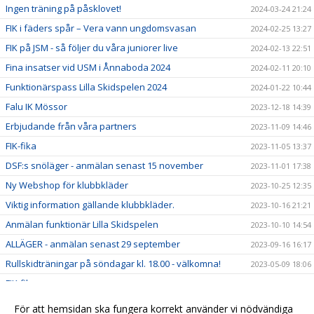
Ingen träning på påsklovet!
2024-03-24 21:24
FIK i fäders spår – Vera vann ungdomsvasan
2024-02-25 13:27
FIK på JSM - så följer du våra juniorer live
2024-02-13 22:51
Fina insatser vid USM i Ånnaboda 2024
2024-02-11 20:10
Funktionärspass Lilla Skidspelen 2024
2024-01-22 10:44
Falu IK Mössor
2023-12-18 14:39
Erbjudande från våra partners
2023-11-09 14:46
FIK-fika
2023-11-05 13:37
DSF:s snöläger - anmälan senast 15 november
2023-11-01 17:38
Ny Webshop för klubbkläder
2023-10-25 12:35
Viktig information gällande klubbkläder.
2023-10-16 21:21
Anmälan funktionär Lilla Skidspelen
2023-10-10 14:54
ALLÄGER - anmälan senast 29 september
2023-09-16 16:17
Rullskidträningar på söndagar kl. 18.00 - välkomna!
2023-05-09 18:06
FIK-fika
2023-01-17 20:33
Hög tid att välja funktionärspass
2023-01-07 08:39
För att hemsidan ska fungera korrekt använder vi nödvändiga