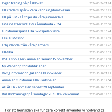
Ingen träning på påsklovet!
2024-03-24 21:24
FIK i fäders spår – Vera vann ungdomsvasan
2024-02-25 13:27
FIK på JSM - så följer du våra juniorer live
2024-02-13 22:51
Fina insatser vid USM i Ånnaboda 2024
2024-02-11 20:10
Funktionärspass Lilla Skidspelen 2024
2024-01-22 10:44
Falu IK Mössor
2023-12-18 14:39
Erbjudande från våra partners
2023-11-09 14:46
FIK-fika
2023-11-05 13:37
DSF:s snöläger - anmälan senast 15 november
2023-11-01 17:38
Ny Webshop för klubbkläder
2023-10-25 12:35
Viktig information gällande klubbkläder.
2023-10-16 21:21
Anmälan funktionär Lilla Skidspelen
2023-10-10 14:54
ALLÄGER - anmälan senast 29 september
2023-09-16 16:17
Rullskidträningar på söndagar kl. 18.00 - välkomna!
2023-05-09 18:06
FIK-fika
2023-01-17 20:33
Hög tid att välja funktionärspass
2023-01-07 08:39
För att hemsidan ska fungera korrekt använder vi nödvändiga