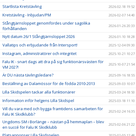
FUNKTIONÄRER
Startlista Kretstävling
2026-02-18 19:52
VASALOPPET
Kretstävling - Inbjudan/PM
2026-02-07 14:40
Stångtjärnsloppet genomfördes under sagolika
2026-01-26 20:33
förhållanden
Nytt datum 26/1 Stångtjärnsloppet 2026
2026-01-10 18:28
Vallatips och erbjudande från Intersport!
2025-12-04 09:30
Instagram, administratörer och integritet
2025-10-21 10:27
Falu IK - snart dags att dra på sig funktionärsvästen för
2025-10-07 21:54
VM 2027!
Är DU nästa tävlingsledare?
2025-09-16 18:55
Beställning av Dalamössor för de födda 2010-2013
2025-09-03 10:07
Lilla Skidspelen tackar alla funktionärer
2025-03-24 18:50
Information inför helgens Lilla Skidspel
2025-03-18 11:10
Vill du vara med och bygga framtidens samarbeten för
2025-02-24 16:35
Falu IK Skidklubb?
Ungdoms-SM i Borlänge – nästan på hemmaplan – blev
2025-02-06 21:22
en succé för Falu IK Skidklubb
Platsannonser Lilla Skidspelen
2025-02-05 12:48