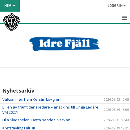
HEM
LOGGA IN
HEM
NYHETER
OM KLUBBEN
KALENDER
BILDGALLERI
Nyhetsarkiv
DOKUMENT
Välkommen hem Kerstin Lövgren!
2026-06-23 10:05
KLÄDER OCH UTRUSTNING
Bli en av framtidens ledare – ansök nu till Unga Ledare
2026-05-19 15:05
VM 2027!
BLI MEDLEM
Lilla Skidspelen: Detta händer i veckan
2026-03-16 07:48
Kretstävling Falu IK
2026-02-19 19:21