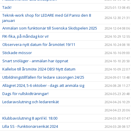
Tack!
2025-01-13 08:45
Teknik-work shop för LEDARE med Gil Panisi den 8
2024-12-30 21:31
januari
Anmälan som funktionär till Svenska Skidspelen 2025
2024-12-04 08:06
FIK-fika, på måndag kör vi!
2024-10-29 12:55
Observera nytt datum för årsmötet 19/11
2024-10-24 08:18
Stickade mössor
2024-10-16 09:00
Snart snöläger - anmälan har öppnat
2024-10-10 20:50
Kallelse till årsmöte 2024 OBS! Nytt datum
2024-10-09 22:07
Utbildningstillfällen för ledare säsongen 24/25
2024-09-01 13:48
Allägret 2024, 5-6 oktober - dags att anmäla sig
2024-08-28 11:27
Dags för rullskidträningar!
2024-05-23 20:48
Ledaravslutning och ledarenkät
2024-04-26 10:29
2024-04-23 20:06
Klubbavslutning 8 april kl. 18.00
2024-03-30 07:47
Lilla SS - Funktionärsenkät 2024
2024-03-28 08:57