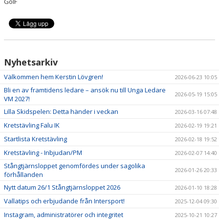
GoIF
Nyhetsarkiv
Välkommen hem Kerstin Lövgren!
2026-06-23 10:05
Bli en av framtidens ledare – ansök nu till Unga Ledare
2026-05-19 15:05
VM 2027!
Lilla Skidspelen: Detta händer i veckan
2026-03-16 07:48
Kretstävling Falu IK
2026-02-19 19:21
Startlista Kretstävling
2026-02-18 19:52
Kretstävling - Inbjudan/PM
2026-02-07 14:40
Stångtjärnsloppet genomfördes under sagolika
2026-01-26 20:33
förhållanden
Nytt datum 26/1 Stångtjärnsloppet 2026
2026-01-10 18:28
Vallatips och erbjudande från Intersport!
2025-12-04 09:30
Instagram, administratörer och integritet
2025-10-21 10:27