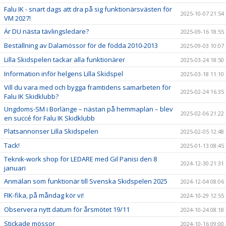
Falu IK - snart dags att dra på sig funktionärsvästen för
2025-10-07 21:54
VM 2027!
Är DU nästa tävlingsledare?
2025-09-16 18:55
Beställning av Dalamössor för de födda 2010-2013
2025-09-03 10:07
Lilla Skidspelen tackar alla funktionärer
2025-03-24 18:50
Information inför helgens Lilla Skidspel
2025-03-18 11:10
Vill du vara med och bygga framtidens samarbeten för
2025-02-24 16:35
Falu IK Skidklubb?
Ungdoms-SM i Borlänge – nästan på hemmaplan – blev
2025-02-06 21:22
en succé för Falu IK Skidklubb
Platsannonser Lilla Skidspelen
2025-02-05 12:48
Tack!
2025-01-13 08:45
Teknik-work shop för LEDARE med Gil Panisi den 8
2024-12-30 21:31
januari
Anmälan som funktionär till Svenska Skidspelen 2025
2024-12-04 08:06
FIK-fika, på måndag kör vi!
2024-10-29 12:55
Observera nytt datum för årsmötet 19/11
2024-10-24 08:18
Stickade mössor
2024-10-16 09:00