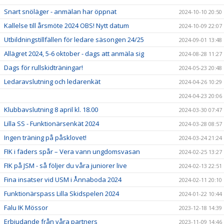
Snart snöläger - anmälan har öppnat
2024-10-10 20:50
Kallelse till årsmöte 2024 OBS! Nytt datum
2024-10-09 22:07
Utbildningstillfällen för ledare säsongen 24/25
2024-09-01 13:48
Allägret 2024, 5-6 oktober - dags att anmäla sig
2024-08-28 11:27
Dags för rullskidträningar!
2024-05-23 20:48
Ledaravslutning och ledarenkät
2024-04-26 10:29
2024-04-23 20:06
Klubbavslutning 8 april kl. 18.00
2024-03-30 07:47
Lilla SS - Funktionärsenkät 2024
2024-03-28 08:57
Ingen träning på påsklovet!
2024-03-24 21:24
FIK i fäders spår – Vera vann ungdomsvasan
2024-02-25 13:27
FIK på JSM - så följer du våra juniorer live
2024-02-13 22:51
Fina insatser vid USM i Ånnaboda 2024
2024-02-11 20:10
Funktionärspass Lilla Skidspelen 2024
2024-01-22 10:44
Falu IK Mössor
2023-12-18 14:39
Erbjudande från våra partners
2023-11-09 14:46