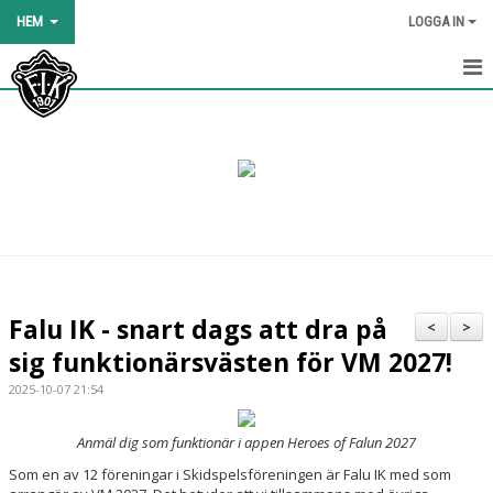
HEM
LOGGA IN
HEM
NYHETER
OM KLUBBEN
KALENDER
BILDGALLERI
Falu IK - snart dags att dra på
<
>
DOKUMENT
sig funktionärsvästen för VM 2027!
2025-10-07 21:54
KLÄDER OCH UTRUSTNING
Anmäl dig som funktionär i appen Heroes of Falun 2027
BLI MEDLEM
Som en av 12 föreningar i Skidspelsföreningen är Falu IK med som