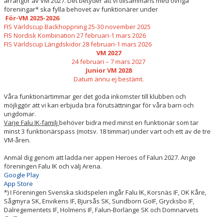
arrangör av VM 2027. Det betyder att vi tillsammans med övriga
FUNKTIONÄRER
föreningar* ska fylla behovet av funktionärer under
För-VM 2025-2026
VASALOPPET
FIS Världscup Backhoppning 25-30 november 2025
FIS Nordisk Kombination 27 februari-1 mars 2026
FIS Världscup Längdskidor 28 februari-1 mars 2026
VM 2027
24 februari – 7 mars 2027
Junior VM 2028
Datum ännu ej bestämt.
Våra funktionärtimmar ger det goda inkomster till klubben och
möjliggör att vi kan erbjuda bra förutsättningar för våra barn och
ungdomar.
Varje Falu IK-familj
behöver bidra med minst en funktionär som tar
minst 3 funktionärspass (motsv. 18 timmar) under vart och ett av de tre
VM-åren.
Anmäl dig genom att ladda ner appen Heroes of Falun 2027. Ange
föreningen Falu IK och välj Arena.
Google Play
App Store
*) I Föreningen Svenska skidspelen ingår Falu IK, Korsnäs IF, OK Kåre,
Sågmyra SK, Envikens IF, Bjursås SK, Sundborn GoIF, Grycksbo IF,
Dalregementets IF, Holmens IF, Falun-Borlänge SK och Domnarvets