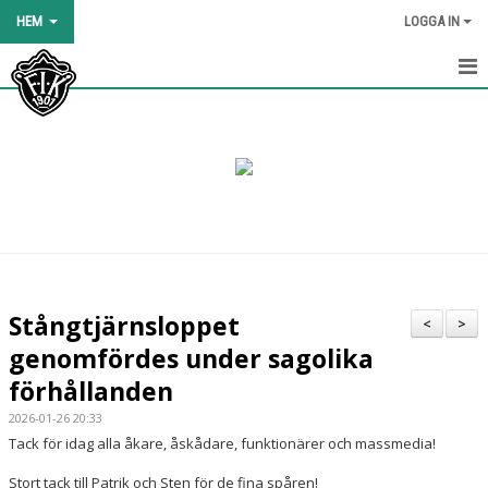
HEM
LOGGA IN
HEM
NYHETER
OM KLUBBEN
KALENDER
BILDGALLERI
Stångtjärnsloppet
<
>
DOKUMENT
genomfördes under sagolika
förhållanden
KLÄDER OCH UTRUSTNING
2026-01-26 20:33
BLI MEDLEM
Tack för idag alla åkare, åskådare, funktionärer och massmedia!
Stort tack till Patrik och Sten för de fina spåren!