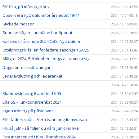
FIK-fika, på måndag kör vi!
2024-10-29 12:55
Observera nytt datum för årsmötet 19/11
2024-10-24 08:18
Stickade mössor
2024-10-16 09:00
Snart snöläger - anmälan har öppnat
2024-10-10 20:50
Kallelse till årsmöte 2024 OBS! Nytt datum
2024-10-09 22:07
Utbildningstillfällen för ledare säsongen 24/25
2024-09-01 13:48
Allägret 2024, 5-6 oktober - dags att anmäla sig
2024-08-28 11:27
Dags för rullskidträningar!
2024-05-23 20:48
Ledaravslutning och ledarenkät
2024-04-26 10:29
2024-04-23 20:06
Klubbavslutning 8 april kl. 18.00
2024-03-30 07:47
Lilla SS - Funktionärsenkät 2024
2024-03-28 08:57
Ingen träning på påsklovet!
2024-03-24 21:24
FIK i fäders spår – Vera vann ungdomsvasan
2024-02-25 13:27
FIK på JSM - så följer du våra juniorer live
2024-02-13 22:51
Fina insatser vid USM i Ånnaboda 2024
2024-02-11 20:10