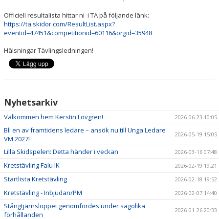
FUNKTIONÄRER
Officiell resultalista hittar ni i TA på följande länk:
VASALOPPET
https://ta.skidor.com/ResultList.aspx?
eventid=47451&competitionid=60116&orgid=35948
Hälsningar Tävlingsledningen!
Nyhetsarkiv
Välkommen hem Kerstin Lövgren!
2026-06-23 10:05
Bli en av framtidens ledare – ansök nu till Unga Ledare
2026-05-19 15:05
VM 2027!
Lilla Skidspelen: Detta händer i veckan
2026-03-16 07:48
Kretstävling Falu IK
2026-02-19 19:21
Startlista Kretstävling
2026-02-18 19:52
Kretstävling - Inbjudan/PM
2026-02-07 14:40
Stångtjärnsloppet genomfördes under sagolika
2026-01-26 20:33
förhållanden