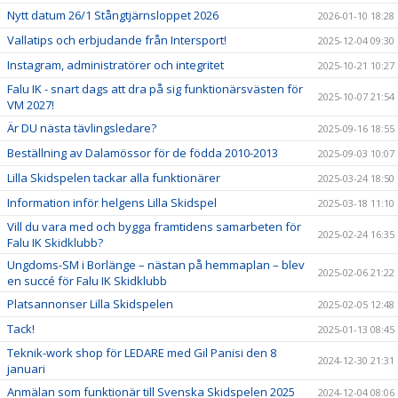
Nytt datum 26/1 Stångtjärnsloppet 2026
2026-01-10 18:28
Vallatips och erbjudande från Intersport!
2025-12-04 09:30
Instagram, administratörer och integritet
2025-10-21 10:27
Falu IK - snart dags att dra på sig funktionärsvästen för
2025-10-07 21:54
VM 2027!
Är DU nästa tävlingsledare?
2025-09-16 18:55
Beställning av Dalamössor för de födda 2010-2013
2025-09-03 10:07
Lilla Skidspelen tackar alla funktionärer
2025-03-24 18:50
Information inför helgens Lilla Skidspel
2025-03-18 11:10
Vill du vara med och bygga framtidens samarbeten för
2025-02-24 16:35
Falu IK Skidklubb?
Ungdoms-SM i Borlänge – nästan på hemmaplan – blev
2025-02-06 21:22
en succé för Falu IK Skidklubb
Platsannonser Lilla Skidspelen
2025-02-05 12:48
Tack!
2025-01-13 08:45
Teknik-work shop för LEDARE med Gil Panisi den 8
2024-12-30 21:31
januari
Anmälan som funktionär till Svenska Skidspelen 2025
2024-12-04 08:06