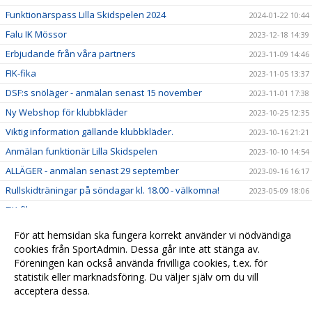
Funktionärspass Lilla Skidspelen 2024
2024-01-22 10:44
Falu IK Mössor
2023-12-18 14:39
Erbjudande från våra partners
2023-11-09 14:46
FIK-fika
2023-11-05 13:37
DSF:s snöläger - anmälan senast 15 november
2023-11-01 17:38
Ny Webshop för klubbkläder
2023-10-25 12:35
Viktig information gällande klubbkläder.
2023-10-16 21:21
Anmälan funktionär Lilla Skidspelen
2023-10-10 14:54
ALLÄGER - anmälan senast 29 september
2023-09-16 16:17
Rullskidträningar på söndagar kl. 18.00 - välkomna!
2023-05-09 18:06
FIK-fika
2023-01-17 20:33
Hög tid att välja funktionärspass
2023-01-07 08:39
För att hemsidan ska fungera korrekt använder vi nödvändiga
Kretstävling flyttad till tis 10/1 2023 - startlistor klara!
cookies från SportAdmin. Dessa går inte att stänga av.
2022-12-20 22:06
Föreningen kan också använda frivilliga cookies, t.ex. för
Ny hemsida för Falu IK Skidklubb
2022-06-01 13:38
statistik eller marknadsföring. Du väljer själv om du vill
acceptera dessa.
Anpassa dina val